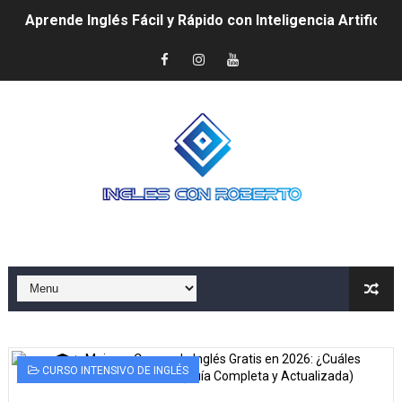
Aprende Inglés Fácil y Rápido con Inteligencia Artificial
📱🔥 Las Mejores Apps para Aprender Inglés Rápido y F
🎬🎧 Cómo Aprender Inglés Fácil y Rápido con Canciones
🇺🇸 Cómo Aprender Inglés Rápido y Fácil si Vives en E
🎨 Curso Gratis de Inglés para Niños: Aprende Jugando
🚀 Cómo Aprender Inglés Fácil y Rápido Desde Casa (G
🆓 Mejores Cursos de Inglés Gratis en 2025: ¿Cuál es 
✅ ¿Qué es la técnica del Shadowing y cómo ayuda a hab
Método Krashen: Aprende inglés rápido sin estudiar gr
CURSO INTENSIVO DE INGLÉS
Cómo Conseguir Skins en Free Fire 2025 de Forma Se