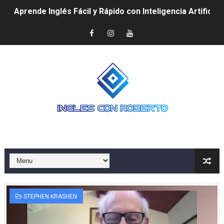
Aprende Inglés Fácil y Rápido con Inteligencia Artificial
📱🔥 Las Mejores Apps para Aprender Inglés Rápido y F
🎬🎧 Cómo Aprender Inglés Fácil y Rápido con Canciones
🇺🇸 Cómo Aprender Inglés Rápido y Fácil si Vives en E
🎨 Curso Gratis de Inglés para Niños: Aprende Jugando
🚀 Cómo Aprender Inglés Fácil y Rápido Desde Casa (G
🆓 Mejores Cursos de Inglés Gratis en 2025: ¿Cuál es 
✅ ¿Qué es la técnica del Shadowing y cómo ayuda a hab
Método Krashen: Aprende inglés rápido sin estudiar gr
STEPHEN KRASHEN
Cómo Conseguir Skins en Free Fire 2025 de Forma Se