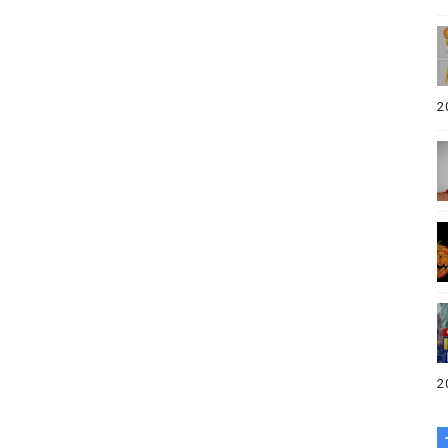
e Inglés Online en 2025 (Gratis y Pagos)
 en Inglés en 4 Pasos Rápidos y Efectivos (2025)
2
de Conversación en Inglés Online
asa con EF Inglés Online: Tu Puerta al Mundo Globalizado
lés Gratis en 2026: ¿Cuáles Realmente Funcionan? (Guía C
2