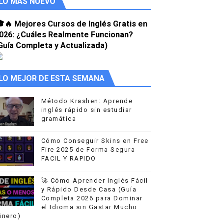
LO MÁS NUEVO
🔥 Mejores Cursos de Inglés Gratis en
LEGÍTIMOS que FUNCIONAN AL 100%
026: ¿Cuáles Realmente Funcionan?
Guía Completa y Actualizada)
LO MEJOR DE ESTA SEMANA
Método Krashen: Aprende
inglés rápido sin estudiar
gramática
Cómo Conseguir Skins en Free
Fire 2025 de Forma Segura
FACIL Y RAPIDO
🚀 Cómo Aprender Inglés Fácil
y Rápido Desde Casa (Guía
Completa 2026 para Dominar
el Idioma sin Gastar Mucho
inero)